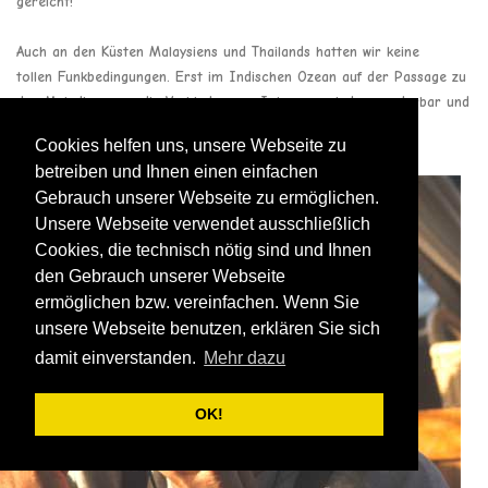
gereicht!
Auch an den Küsten Malaysiens und Thailands hatten wir keine
tollen Funkbedingungen. Erst im Indischen Ozean auf der Passage zu
den Malediven war die Verbindung zu Intermar wieder wunderbar und
ich konnte täglich QSOs mit Intermar fahren: meist mit Rolf
Cookies helfen uns, unsere Webseite zu
DL0IMA, Klaus DJ3CD und Alfred OE1AKB
betreiben und Ihnen einen einfachen
Gebrauch unserer Webseite zu ermöglichen.
Unsere Webseite verwendet ausschließlich
Cookies, die technisch nötig sind und Ihnen
den Gebrauch unserer Webseite
ermöglichen bzw. vereinfachen. Wenn Sie
unsere Webseite benutzen, erklären Sie sich
damit einverstanden.
Mehr dazu
OK!