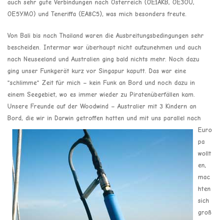
auch sehr gute Verbindungen nach Österreich (OE1AKB, OE3OU,
OE5YMO) und Teneriffa (EA8C5), was mich besonders freute.
Von Bali bis nach Thailand waren die Ausbreitungsbedingungen sehr
bescheiden. Intermar war überhaupt nicht aufzunehmen und auch
nach Neuseeland und Australien ging bald nichts mehr. Noch dazu
ging unser Funkgerät kurz vor Singapur kaputt. Das war eine
"schlimme" Zeit für mich – kein Funk an Bord und noch dazu in
einem Seegebiet, wo es immer wieder zu Piratenüberfällen kam.
Unsere Freunde auf der Woodwind – Australier mit 3 Kindern an
Bord, die wir in Darwin getroffen hatten
und mit uns parallel nach
Euro
pa
wollt
en,
mac
hten
sich
groß