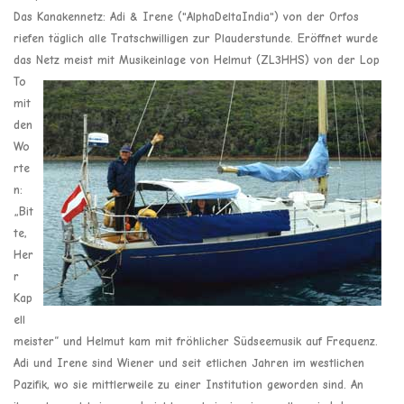
Das Kanakennetz: Adi & Irene ("AlphaDeltaIndia") von der Orfos
riefen täglich alle Tratschwilligen zur Plauderstunde. Eröffnet wurde
das Netz meist mit Musikeinlage von Helmut
(ZL3HHS) von der Lop
To
mit
den
Wo
rte
n:
„Bit
te,
Her
r
Kap
ell
meister“ und Helmut kam mit fröhlicher Südseemusik auf Frequenz.
Adi und Irene sind Wiener und seit etlichen Jahren im westlichen
Pazifik, wo sie mittlerweile zu einer Institution geworden sind. An