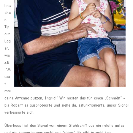
hnis
che
n
Tip
auf
Lag
er,
wie
z.B:
"M
uss
t
mal
deine Antenne putzen, Ingrid!“ Wir hielten das für einen „Schmäh“ –
bis Robert es ausprobierte und siehe da, esfunktionierte, unser Signal
verbesserte sich.
Überhaupt ist das Signal von einem Stahlschiff aus ein relativ gutes
und wir kamen immer recht gut “rüber“. Es gibt ja wohl kein