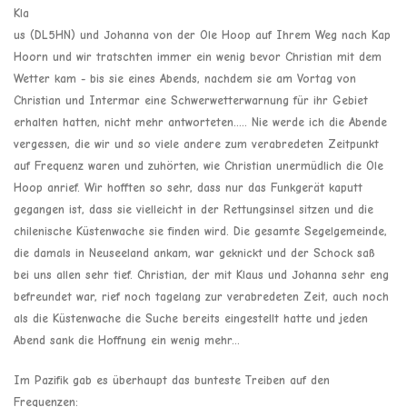
Kla
us (DL5HN) und Johanna von der Ole Hoop auf Ihrem Weg nach Kap
Hoorn und wir tratschten immer ein wenig bevor Christian mit dem
Wetter kam - bis sie eines Abends, nachdem sie am Vortag von
Christian und Intermar eine Schwerwetterwarnung für ihr Gebiet
erhalten hatten, nicht mehr antworteten….. Nie werde ich die Abende
vergessen, die wir und so viele andere zum verabredeten Zeitpunkt
auf Frequenz waren und zuhörten, wie Christian unermüdlich die Ole
Hoop anrief. Wir hofften so sehr, dass nur das Funkgerät kaputt
gegangen ist, dass sie vielleicht in der Rettungsinsel sitzen und die
chilenische Küstenwache sie finden wird. Die gesamte Segelgemeinde,
die damals in Neuseeland ankam, war geknickt und der Schock saß
bei uns allen sehr tief. Christian, der mit Klaus und Johanna sehr eng
befreundet war, rief noch tagelang zur verabredeten Zeit, auch noch
als die Küstenwache die Suche bereits eingestellt hatte und jeden
Abend sank die Hoffnung ein wenig mehr…
Im Pazifik gab es überhaupt das bunteste Treiben auf den
Frequenzen: