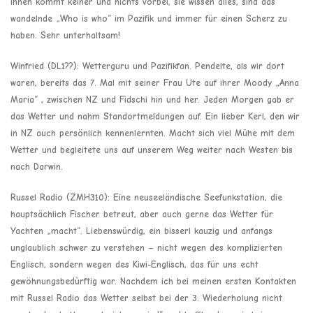
ihnen kommt keiner und nichts vorbei, sie wissen alles, sind das
wandelnde „Who is who“ im Pazifik und immer für einen Scherz zu
haben. Sehr unterhaltsam!
Winfried (DL1??): Wetterguru und Pazifikfan. Pendelte, als wir dort
waren, bereits das 7. Mal mit seiner Frau Ute auf ihrer Moody „Anna
Maria“ , zwischen NZ und Fidschi hin und her. Jeden Morgen gab er
das Wetter und nahm Standortmeldungen auf. Ein lieber Kerl, den wir
in NZ auch persönlich kennenlernten. Macht sich viel Mühe mit dem
Wetter und begleitete uns auf unserem Weg weiter nach Westen bis
nach Darwin.
Russel Radio (ZMH310): Eine neuseeländische Seefunkstation, die
hauptsächlich Fischer betreut, aber auch gerne das Wetter für
Yachten „macht“. Liebenswürdig, ein bisserl kauzig und anfangs
unglaublich schwer zu verstehen – nicht wegen des komplizierten
Englisch, sondern wegen des Kiwi-Englisch, das für uns echt
gewöhnungsbedürftig war. Nachdem ich bei meinen ersten Kontakten
mit Russel Radio das Wetter selbst bei der 3. Wiederholung nicht