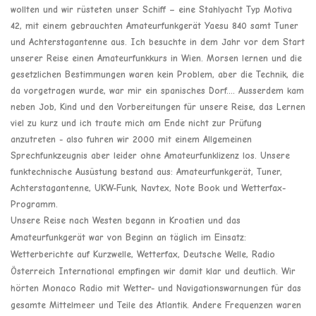
wollten und wir rüsteten unser Schiff – eine Stahlyacht Typ Motiva
42, mit einem gebrauchten Amateurfunkgerät Yaesu 840 samt Tuner
und Achterstagantenne aus. Ich besuchte in dem Jahr vor dem Start
unserer Reise einen Amateurfunkkurs in Wien. Morsen lernen und die
gesetzlichen Bestimmungen waren kein Problem, aber die Technik, die
da vorgetragen wurde, war mir ein spanisches Dorf…. Ausserdem kam
neben Job, Kind und den Vorbereitungen für unsere Reise, das Lernen
viel zu kurz und ich traute mich am Ende nicht zur Prüfung
anzutreten - also fuhren wir 2000 mit einem Allgemeinen
Sprechfunkzeugnis aber leider ohne Amateurfunklizenz los. Unsere
funktechnische Ausüstung bestand aus: Amateurfunkgerät, Tuner,
Achterstagantenne, UKW-Funk, Navtex, Note Book und Wetterfax-
Programm.
Unsere Reise nach Westen begann in Kroatien und das
Amateurfunkgerät war von Beginn an täglich im Einsatz:
Wetterberichte auf Kurzwelle, Wetterfax, Deutsche Welle, Radio
Österreich International empfingen wir damit klar und deutlich. Wir
hörten Monaco Radio mit Wetter- und Navigationswarnungen für das
gesamte Mittelmeer und Teile des Atlantik. Andere Frequenzen waren