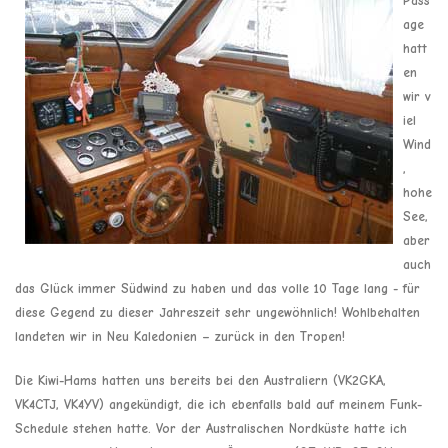
Pass
age
hatt
en
wir v
iel
Wind
,
hohe
See,
aber
auch
das Glück immer Südwind zu haben und das volle 10 Tage lang - für
diese Gegend zu dieser Jahreszeit sehr ungewöhnlich! Wohlbehalten
landeten wir in Neu Kaledonien – zurück in den Tropen!
Die Kiwi-Hams hatten uns bereits bei den Australiern (VK2GKA,
VK4CTJ, VK4YV) angekündigt, die ich ebenfalls bald auf meinem Funk-
Schedule stehen hatte. Vor der Australischen Nordküste hatte ich